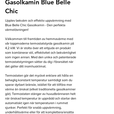
Gasolkamin Blue Belle
Chic
Upplev bekväm och effektiv uppvärmning med
Blue Belle Chic Gasolkamin - Den perfekta
värmelösningen!
Välkommen till framtiden av hemmavärme med
vår toppmoderna termostatstyrda gasolkamin på
4,2 kW. Vi är stolta över att erbjuda en produkt
som kombinerar stil, effektivitet och bekvämlighet
som ingen annan. Med den unika och patenterade
termostatstyrningen sätter du dig i förarsätet när
det gäller ditt inomhusklimat.
Termostaten gör det mycket enklare att hålla en
behaglig konstant temperatur samtidigt som du
sparar dyrbart bränsle, istället för att tillföra mer
värme än önskat (vilket traditionella gasolkaminer
gör). Termostaten stänger av huvudbrännaren helt
när önskad temperatur är uppnådd och startar den
automatiskt igen när temperaturen i rummet
sjunker. Perfekt för snabb uppvärmning,
underhållsvärme eller för att komplettera/ersätta