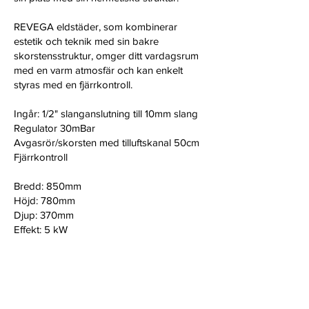
REVEGA eldstäder, som kombinerar
estetik och teknik med sin bakre
skorstensstruktur, omger ditt vardagsrum
med en varm atmosfär och kan enkelt
styras med en fjärrkontroll.
Ingår: 1/2" slanganslutning till 10mm slang
Regulator 30mBar
Avgasrör/skorsten med tilluftskanal 50cm
Fjärrkontroll
Bredd: 850mm
Höjd: 780mm
Djup: 370mm
Effekt: 5 kW
Revega H75
Pris exklusive installation:
22 900:-