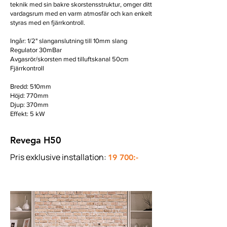
teknik med sin bakre skorstensstruktur, omger ditt
vardagsrum med en varm atmosfär och kan enkelt
styras med en fjärrkontroll.
Ingår: 1/2" slanganslutning till 10mm slang
Regulator 30mBar
Avgasrör/skorsten med tilluftskanal 50cm
Fjärrkontroll
Bredd: 510mm
Höjd: 770mm
Djup: 370mm
Effekt: 5 kW
Revega H50
Pris exklusive installation:
19 700:-