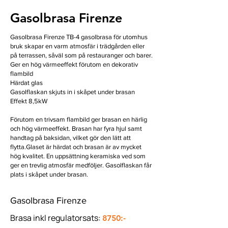
Gasolbrasa Firenze
Gasolbrasa Firenze TB-4 gasolbrasa för utomhus
bruk skapar en varm atmosfär i trädgården eller
på terrassen, såväl som på restauranger och barer.
Ger en hög värmeeffekt förutom en dekorativ
flambild
Härdat glas
Gasolflaskan skjuts in i skåpet under brasan
Effekt 8,5kW
Förutom en trivsam flambild ger brasan en härlig
och hög värmeeffekt. Brasan har fyra hjul samt
handtag på baksidan, vilket gör den lätt att
flytta.Glaset är härdat och brasan är av mycket
hög kvalitet. En uppsättning keramiska ved som
ger en trevlig atmosfär medföljer. Gasolflaskan får
plats i skåpet under brasan.
Gasolbrasa Firenze
Brasa inkl regulatorsats:
8750:-