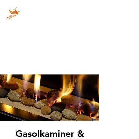
Vi fyller din gasolflaska
snabbt och säkert!
Gasolkaminer &