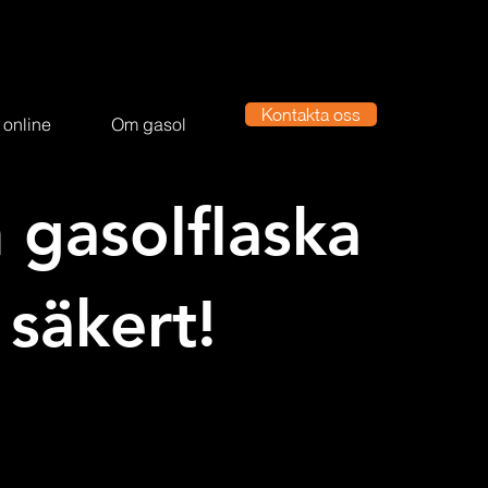
Kontakta oss
 online
Om gasol
n gasolflaska
säkert!