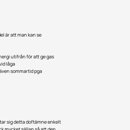
del är att man kan se
ergi utifrån för att ge gas
vid låga
 även sommartid pga
 tar sig detta doftämne enkelt
ck mycket sällan så att den