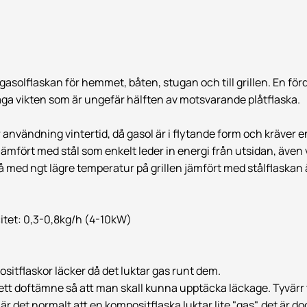
asolflaskan för hemmet, båten, stugan och till grillen.
En för
åga vikten som är ungefär hälften av motsvarande plåtflaska.
användning vintertid, då gasol är i flytande form och kräver en
jämfört med stål som enkelt leder in energi från utsidan, även 
med ngt lägre temperatur på grillen jämfört med stålflaskan
tet: 0,3-0,8kg/h (4-10kW)
itflaskor läcker då det luktar gas runt dem.
tts ett doftämne så att man skall kunna upptäcka läckage. Tyvärr
 det normalt att en kompositflaska luktar lite "gas", det är do