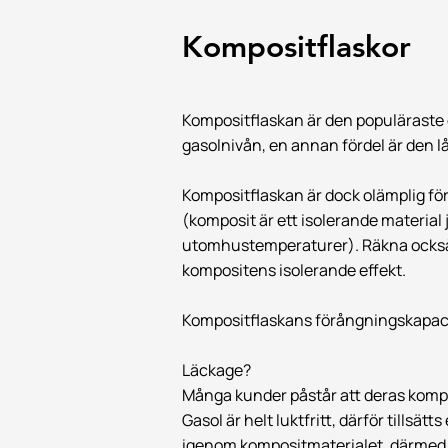
Kompositflaskor
Kompositflaskan är den populäraste g
gasolnivån, en annan fördel är den l
Kompositflaskan är dock olämplig för 
(komposit är ett isolerande material 
utomhustemperaturer). Räkna också 
kompositens isolerande effekt.
Kompositflaskans förångningskapaci
Läckage?
Många kunder påstår att deras kompos
Gasol är helt luktfritt, därför tillsä
igenom kompositmaterialet, därmed är