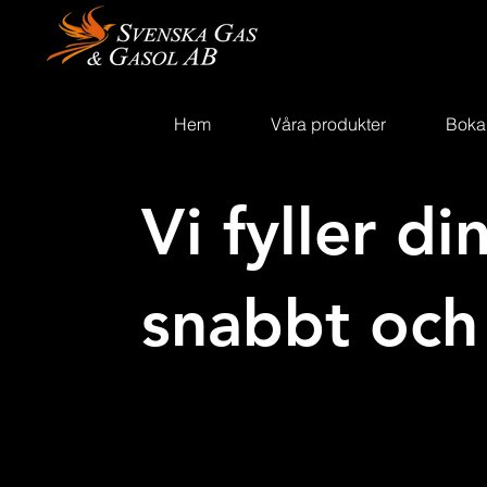
Hem
Våra produkter
Boka
Vi fyller di
snabbt och 