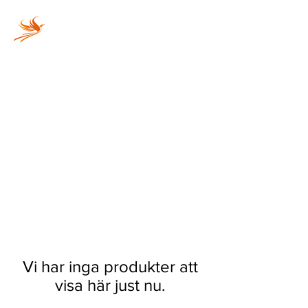
Vi fyller din gasolflaska
snabbt och säkert!
Vi har inga produkter att
visa här just nu.