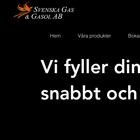
Hem
Våra produkter
Boka
Vi fyller di
snabbt och 