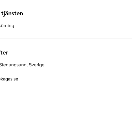
 tjänsten
körning
ter
Stenungsund, Sverige
kagas.se
Hitta hit
Konta