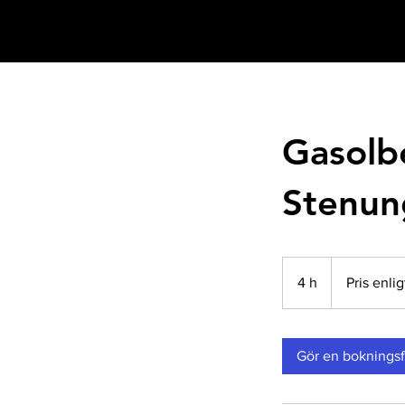
Gasolbe
Stenun
Pris
enligt
4 h
4
Pris enlig
avtal
h
Gör en bokningsf