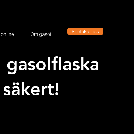
Kontakta oss
 online
Om gasol
n gasolflaska
säkert!