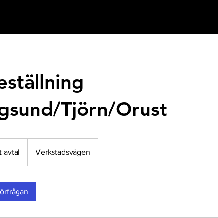
ställning
gsund/Tjörn/Orust
t avtal
Verkstadsvägen
örfrågan