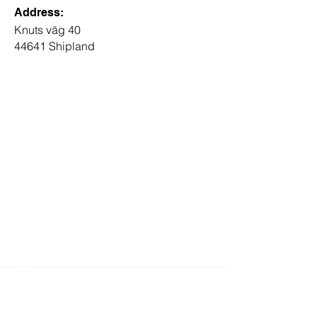
Address:
Knuts väg 40
44641 Shipland
Links
Accessories
LPG bottles