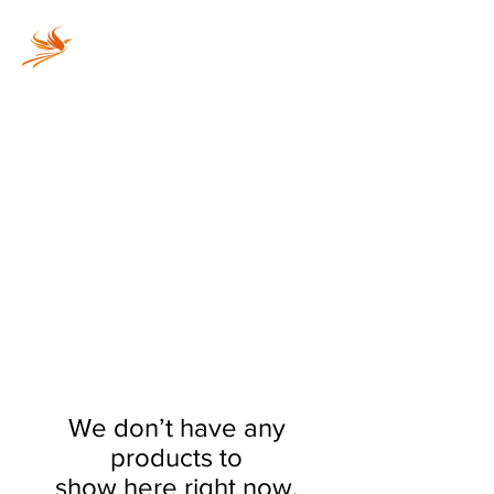
Vi fyller din gasolflaska
snabbt och säkert!
We don’t have any
products to
show here right now.