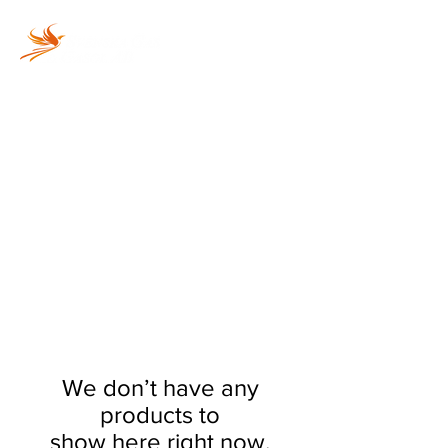
Vi fyller din gasolflaska
snabbt och säkert!
We don’t have any
products to
show here right now.