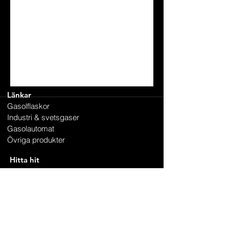
Länkar
Gasolflaskor
Industri & svetsgaser
Gasolautomat
Övriga produkter
G
Hitta hit
Skepplanda
Uddevalla
Fjärås
Stenungsund