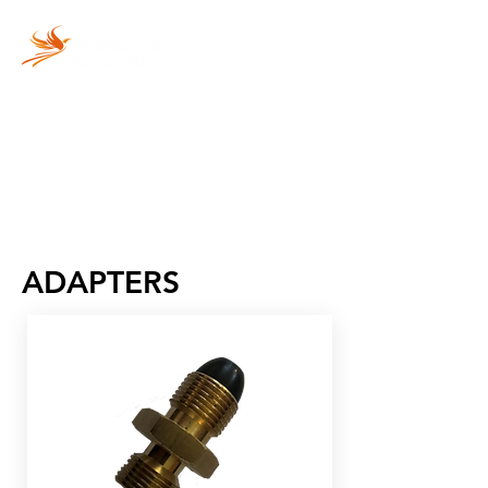
Vi fyller din gasolflaska
snabbt och säkert!
ADAPTERS