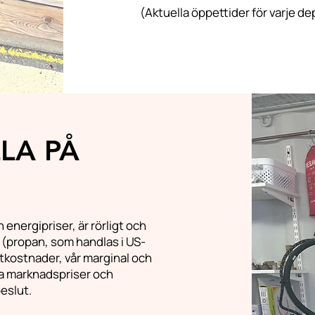
(Aktuella öppettider för varje dep
LLA PÅ
 energipriser, är rörligt och
 (propan, som handlas i US-
rtkostnader, vår marginal och
la marknadspriser och
beslut.