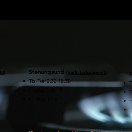
Stenungsund
40
)
(
Verkstadsvägen 5
)
Tis-Tor
9.30-16.30
Fredag 9.30-15
T
Lördag
10-14