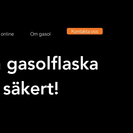
Kontakta oss
 online
Om gasol
n gasolflaska
säkert!