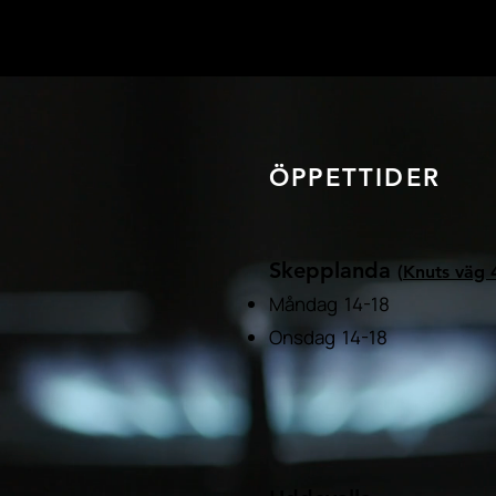
ÖPPETTIDER
Skepplanda
(
Knuts väg 
Måndag 14-18
Onsdag 14-18