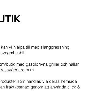
UTIK
kan vi hjälpa till med slangpressning,
usvagn/husbil.
room/butik med
gasoldrivna grillar och hällar
errassvärmare
m.m.
produkter som handlas via deras
hemsida
tan fraktkostnad genom att använda click &