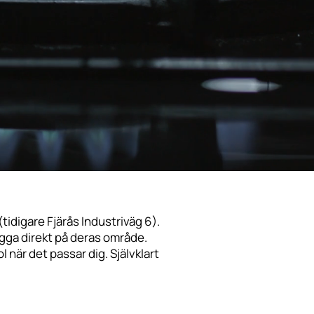
(tidigare Fjärås Industriväg 6).
gga direkt på deras område.
 när det passar dig. Självklart