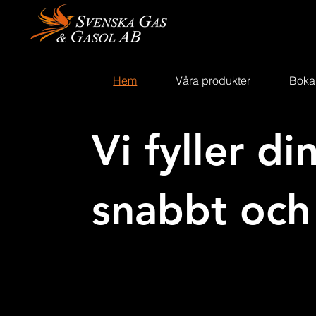
Hem
Våra produkter
Boka
Vi fyller di
snabbt och 