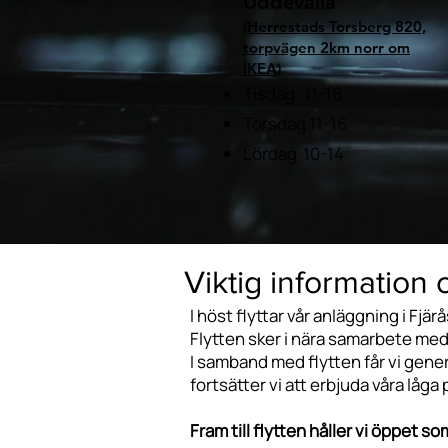
Uddevalla
(Herrestads Torsberg 820,
torpvägen 2km norr om
IKEA)
Tisdag 11-16
Torsdag 11-16
Lördag 10-14
Viktig information 
I höst flyttar vår anläggning i Fjär
Flytten sker i nära samarbete me
I samband med flytten får vi gener
fortsätter vi att erbjuda våra låga 
Fram till flytten håller vi öppet s