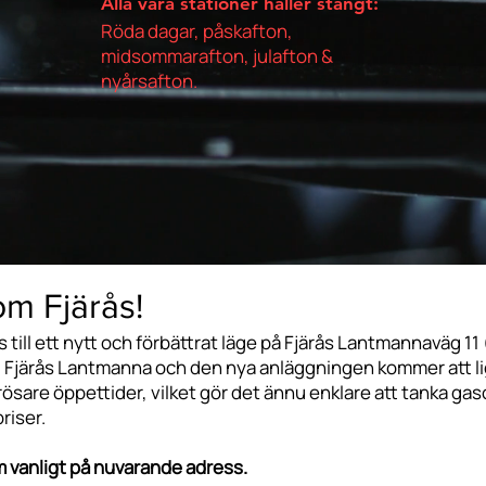
Alla våra stationer håller stängt:
Röda dagar, påskafton,
midsommarafton, julafton &
nyårsafton.
om Fjärås!
ås till ett nytt och förbättrat läge på Fjärås Lantmannaväg 11 
d Fjärås Lantmanna och den nya anläggningen kommer att li
ösare öppettider, vilket gör det ännu enklare att tanka gasol
priser.
om vanligt på nuvarande adress.