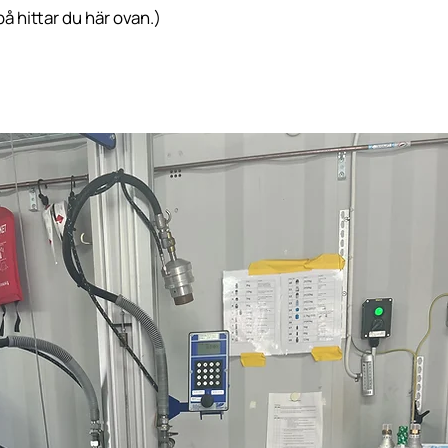
å hittar du här ovan.)