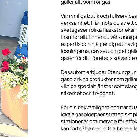
gäller allt som rör gas.
Vår rymliga butik och fullservice
verksamhet. Här möts du av ett 
svetsgaser i olika flaskstorlekar
Framför allt finner du vår kunnig
expertis och hjälper dig att navig
lösningarna, oavsett om det gäller
gaser för ditt företags krävande 
Dessutom erbjuder Stenungsunda
gasoldrivna produkter som grilla
viktiga specialtjänster som slan
säkerhet och trygghet.
För din bekvämlighet och när du 
lokala gasoldepåer strategiskt p
stationer är optimerade för effek
kan fortsätta med ditt arbete eller