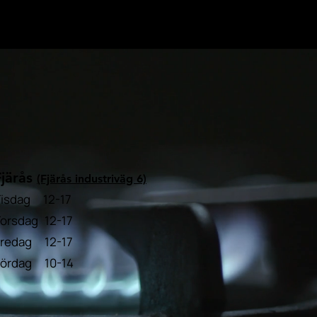
Fjärås
(Fjärås
industriväg 6)
Tisdag 12-17
orsdag 12-17
Fredag 12-17
Lördag 10-14