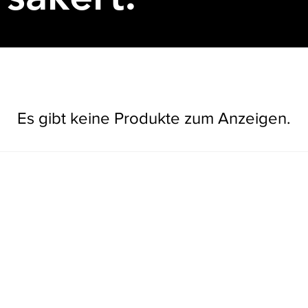
Es gibt keine Produkte zum Anzeigen.
Wegbeschreibung
Kont
Skepplanda
Orust
Tel. 
Fjärås
Stenungsund
info@