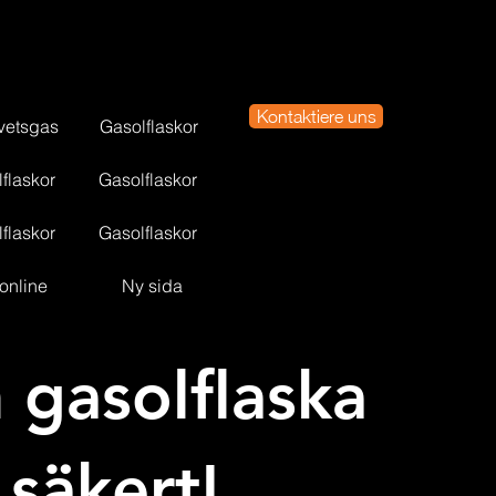
Kontaktiere uns
vetsgas
Gasolflaskor
flaskor
Gasolflaskor
flaskor
Gasolflaskor
online
Ny sida
n gasolflaska
säkert!